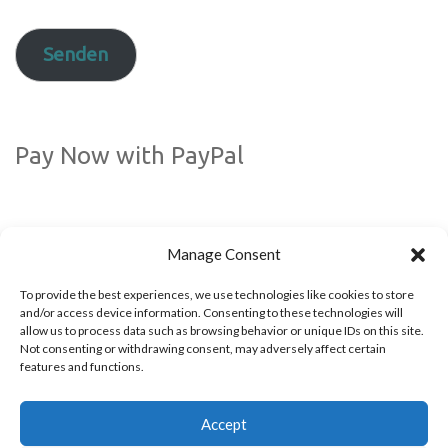
Mail-
Adresse
Senden
Pay Now with PayPal
Manage Consent
To provide the best experiences, we use technologies like cookies to store
and/or access device information. Consenting to these technologies will
allow us to process data such as browsing behavior or unique IDs on this site.
Not consenting or withdrawing consent, may adversely affect certain
Folgen Sie uns auf Social Media
features and functions.
Accept