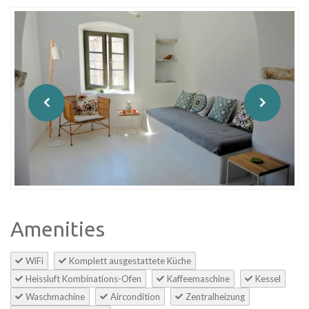
Amenities
WiFi
Komplett ausgestattete Küche
Heissluft Kombinations-Ofen
Kaffeemaschine
Kessel
Waschmachine
Aircondition
Zentralheizung