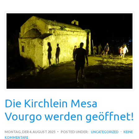
Die Kirchlein Mesa
Vourgo werden geöffnet!
MONTAG, DER 4. AUGUST 2025
POSTED UNDER:
UNCATEGORIZED
KEINE
KOMMENTARE