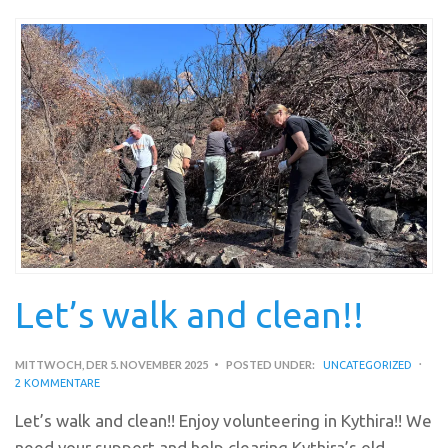
Let’s walk and clean!!
MITTWOCH, DER 5. NOVEMBER 2025
POSTED UNDER:
UNCATEGORIZED
2 KOMMENTARE
Let’s walk and clean!! Enjoy volunteering in Kythira!! We
need your support and help clearing Kythira’s old