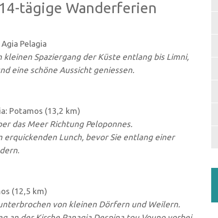
 14-tägige Wanderferien
 Agia Pelagia
kleinen Spaziergang der Küste entlang bis Limni,
nd eine schöne Aussicht geniessen.
ia: Potamos (13,2 km)
über das Meer Richtung Peloponnes.
m erquickenden Lunch, bevor Sie entlang einer
ndern
.
os (12,5 km)
 unterbrochen von kleinen Dörfern und Weilern.
eg an der Kirche Panagia Despina tou Vouno vorbei