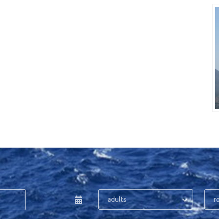
adults
r