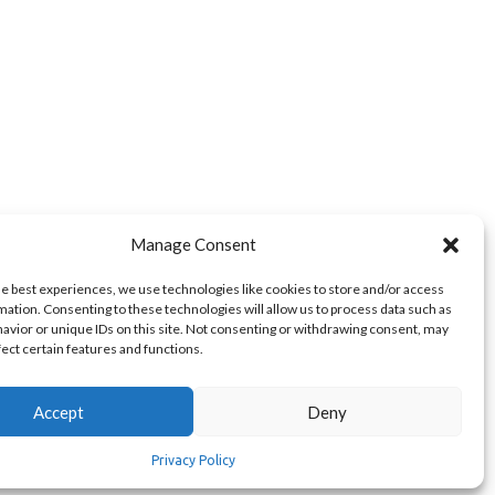
Manage Consent
he best experiences, we use technologies like cookies to store and/or access
mation. Consenting to these technologies will allow us to process data such as
avior or unique IDs on this site. Not consenting or withdrawing consent, may
fect certain features and functions.
Accept
Deny
ts reserved. Powered by
Kappagram
- Developed in
Kythera
Greece
Privacy Policy