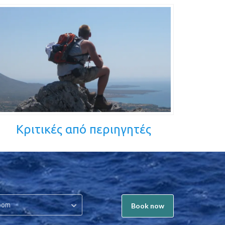
Κριτικές από περιηγητές
oom
Book now