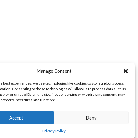
Manage Consent
he best experiences, we use technologies like cookies to store and/or access
mation. Consenting to these technologies will allow us to process data such as
avior or unique IDs on this site. Not consenting or withdrawing consent, may
fect certain features and functions.
Accept
Deny
ts reserved. Powered by
Kappagram
- Developed in
Kythera
Greece
Privacy Policy