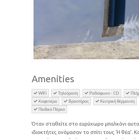
Amenities
WiFi
Τηλεόραση
Ραδιόφωνο - CD
Πλήρ
Καφετιέρα
Βραστήρας
Κεντρική θέρμανση
Παιδικό Πάρκο
Όταν σταθείτε στο ευρύχωρο μπαλκόνι αυτού
ιδιοκτήτες ονόμασαν το σπίτι τους ‘Η θέα’. Κ