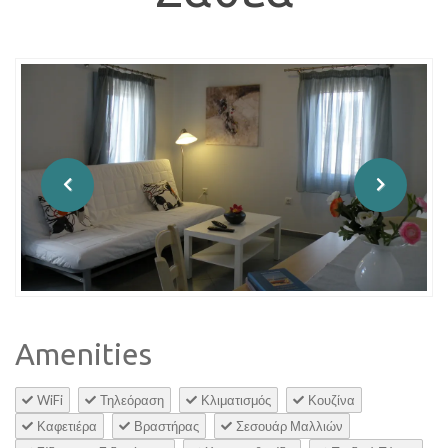
Amenities
WiFi
Τηλεόραση
Κλιματισμός
Κουζίνα
Καφετιέρα
Βραστήρας
Σεσουάρ Μαλλιών