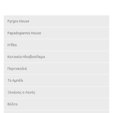
Pyrgos House
Papadogiannis House
Η θέα
Κατοικία Ηλιοβασίλεμα
Πορτοκαλιά
Το Αμπέλι
Ξενώνας ο Λανός
Βόλτο