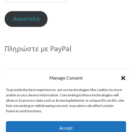
email
σας
Αποστολή
Πληρώστε με PayPal
Manage Consent
To provide the best experiences, we use technologies like cookies to store
and/or access device information. Consenting to these technologies will
allow us to process data such as browsing behavior or unique IDs on this site.
Not consenting or withdrawing consent, may adversely affect certain
Ακολουθήστε μας!
features and functions.
Accept