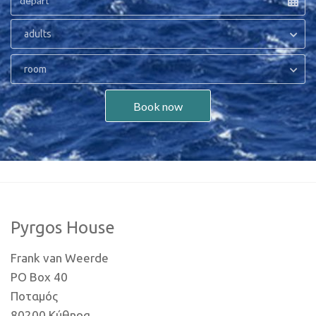
adults
room
Book now
Pyrgos House
Frank van Weerde
PO Box 40
Ποταμός
80200 Κύθηρα