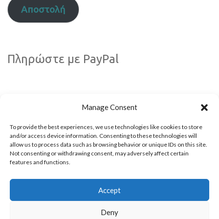
Αποστολή
Πληρώστε με PayPal
Manage Consent
To provide the best experiences, we use technologies like cookies to store
and/or access device information. Consenting to these technologies will
allow us to process data such as browsing behavior or unique IDs on this site.
Not consenting or withdrawing consent, may adversely affect certain
Ακολουθήστε μας!
features and functions.
Accept
Deny
© 2009 - 2026 All rights reserved. Powered by
Kappagram
- Developed in