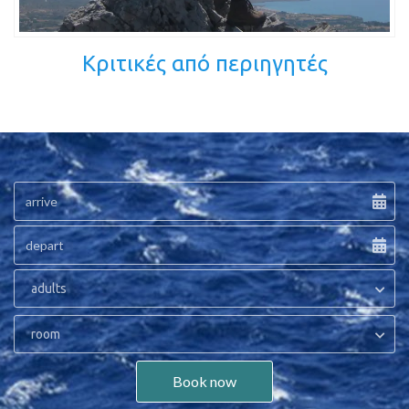
Κριτικές από περιηγητές
adults
room
Book now