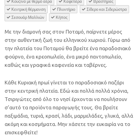
Κουζίνα με θερμό αέρα
Καφετιέρα
Βραστήρας
Κεντρική θέρμανση
Πλυντήριο
Σίδερο και Σιδερώστρα
Σεσουάρ Μαλλιών
Κήπος
Με την διαμονή σας στον Ποταμό, παίρνετε μέρος
στην αυθεντική ζωή του ελληνικού χωριού. Γύρω από
την πλατεία του Ποταμού θα βρείτε ένα παραδοσιακό
φούρνο, ένα κρεοπωλείο, ένα μικρό παντοπωλείο,
καθώς και γραφικά καφενεία και ταβέρνες.
Κάθε Κυριακή πρωί γίνεται το παραδοσιακό παζάρι
στην κεντρική πλατεία. Εδώ και πολλά πολλά χρόνια,
Τσιριγώτες από όλο το νησί έρχονται να πουλήσουν
σ’αυτό τα προϊόντα παραγωγής τους. Θα βρείτε
παξιμάδια, τυριά, κρασί, λάδι, μαρμελάδες, γλυκά, αλλά
ακόμη και κοσμήματα. Μην χάσετε την ευκαιρία να το
επισκεφθείτε!