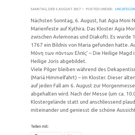
SAMSTAG, DER 5. AUGUST 2017
POSTED UNDER:
UNCATEGOR
Nächsten Sonntag, 6. August, hat Agia Moni N
Marienfeste auf Kythira. Das Kloster Agia Mon
zwischen Avlemonas und Diakofti. Es wurde 18
1767 ein Bildnis von Maria gefunden hatte. Au
Μόνη των πάντων Ελπίς’ – Die Heilige Magd is
Heilige Joris abgebildet.
Viele Pilger bleiben während des Dekapenti
(Mariä Himmelfahrt) – im Kloster. Dieser alt
auf jeden Fall am 6. August zur Morgenmesse 
abgehalten wird. Nach der Messe (um ca. 10.0
Klostergelände statt und anschliessend pla
miteinander und geniesst die schöne Aussicht
Teilen mit: