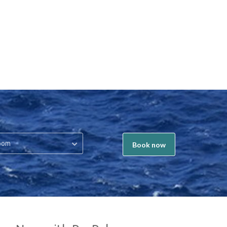
oom
Book now