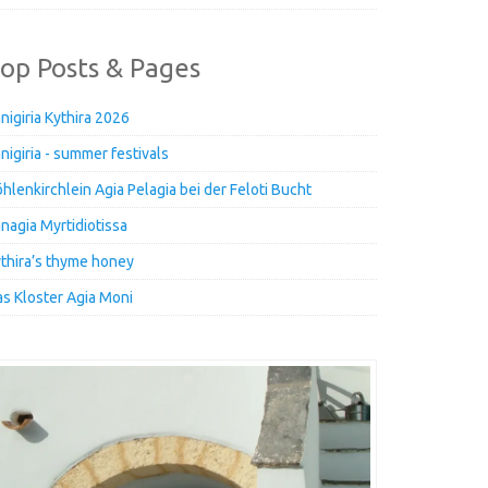
op Posts & Pages
nigiria Kythira 2026
nigiria - summer festivals
hlenkirchlein Agia Pelagia bei der Feloti Bucht
nagia Myrtidiotissa
thira’s thyme honey
s Kloster Agia Moni