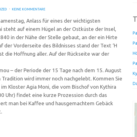
IZED
KEINE KOMMENTARE
T
amenstag, Anlass für eines der wichtigsten
i steht auf einem Hügel an der Ostküste der Insel,
Pa
40 in der Nähe der Stelle gebaut, an der ein Hirte
Pa
f der Vorderseite des Bildnisses stand der Text ‘Η
t die Hoffnung aller. Auf der Rückseite war der
Hö
Pa
smou – der Periode der 15 Tage nach dem 15. August
Ky
en Tradition wird immer noch nachgelebt. Kommen Sie
Da
im Kloster Agia Moni, die vom Bischof von Kythira
0 Uhr) findet eine kurze Prozession durch das
udert man bei Kaffee und hausgemachtem Gebäck
.