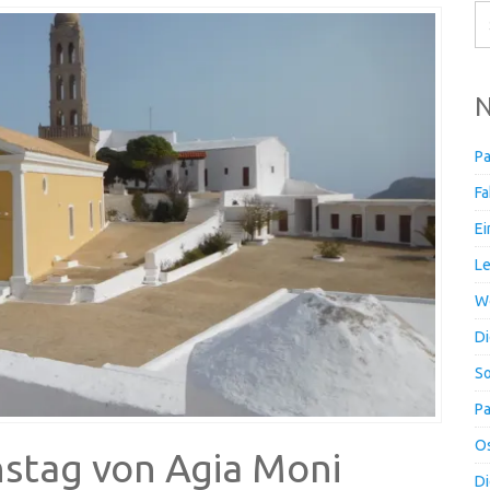
N
Pa
Fa
Ei
Le
Wo
Di
So
Pa
Os
nstag von Agia Moni
Di