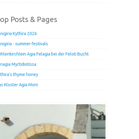
op Posts & Pages
nigiria Kythira 2026
nigiria - summer festivals
hlenkirchlein Agia Pelagia bei der Feloti Bucht
nagia Myrtidiotissa
thira’s thyme honey
s Kloster Agia Moni