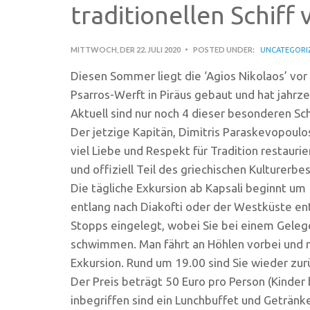
traditionellen Schiff
MITTWOCH, DER 22. JULI 2020
POSTED UNDER:
UNCATEGORI
Diesen Sommer liegt die ‘Agios Nikolaos’ vor
Psarros-Werft in Piräus gebaut und hat jahrz
Aktuell sind nur noch 4 dieser besonderen Sch
Der jetzige Kapitän, Dimitris Paraskevopoulos
viel Liebe und Respekt für Tradition restaurie
und offiziell Teil des griechischen Kulturerbes
Die tägliche Exkursion ab Kapsali beginnt um
entlang nach Diakofti oder der Westküste e
Stopps eingelegt, wobei Sie bei einem Geleg
schwimmen. Man fährt an Höhlen vorbei und nat
Exkursion. Rund um 19.00 sind Sie wieder zurü
Der Preis beträgt 50 Euro pro Person (Kinder 
inbegriffen sind ein Lunchbuffet und Getränk