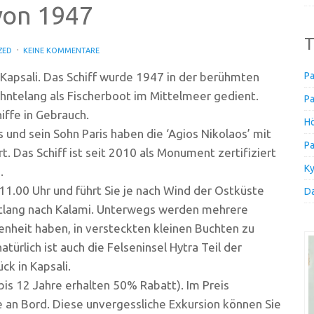
 von 1947
T
ZED
KEINE KOMMENTARE
 Kapsali. Das Schiff wurde 1947 in der berühmten
Pa
ehntelang als Fischerboot im Mittelmeer gedient.
Pa
iffe in Gebrauch.
Hö
 und sein Sohn Paris haben die ‘Agios Nikolaos’ mit
Pa
rt. Das Schiff ist seit 2010 als Monument zertifiziert
Ky
.
 11.00 Uhr und führt Sie je nach Wind der Ostküste
Da
ntlang nach Kalami. Unterwegs werden mehrere
enheit haben, in versteckten kleinen Buchten zu
ürlich ist auch die Felseninsel Hytra Teil der
ck in Kapsali.
bis 12 Jahre erhalten 50% Rabatt). Im Preis
e an Bord. Diese unvergessliche Exkursion können Sie