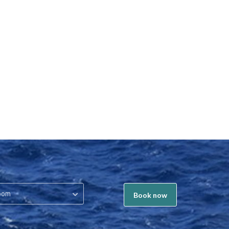
oom
Book now