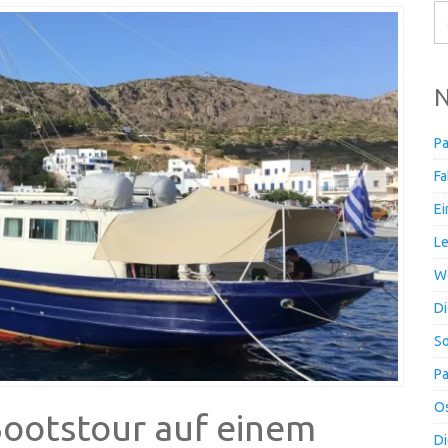
N
Pa
Fa
Ei
Le
Wo
Di
So
Pa
Os
Bootstour auf einem
Di