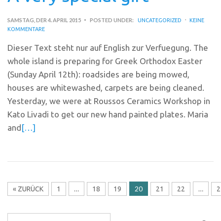
SAMSTAG, DER 4. APRIL 2015
POSTED UNDER:
UNCATEGORIZED
KEINE
KOMMENTARE
Dieser Text steht nur auf English zur Verfuegung. The
whole island is preparing for Greek Orthodox Easter
(Sunday April 12th): roadsides are being mowed,
houses are whitewashed, carpets are being cleaned.
Yesterday, we were at Roussos Ceramics Workshop in
Kato Livadi to get our new hand painted plates. Maria
and
[…]
…
20
…
« ZURÜCK
1
18
19
21
22
2