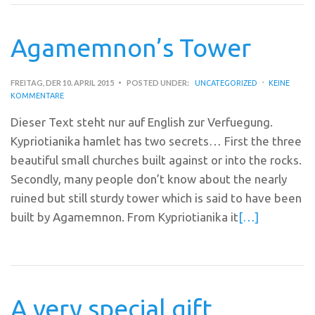
Agamemnon’s Tower
FREITAG, DER 10. APRIL 2015
POSTED UNDER:
UNCATEGORIZED
KEINE
KOMMENTARE
Dieser Text steht nur auf English zur Verfuegung.
Kypriotianika hamlet has two secrets… First the three
beautiful small churches built against or into the rocks.
Secondly, many people don’t know about the nearly
ruined but still sturdy tower which is said to have been
built by Agamemnon. From Kypriotianika it
[…]
A very special gift