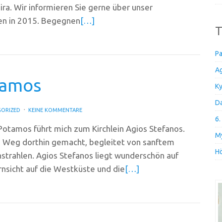
a. Wir informieren Sie gerne über unser
en in 2015. Begegnen
[…]
T
Pa
Ag
tamos
Ky
Da
ORIZED
KEINE KOMMENTARE
6.
Potamos führt mich zum Kirchlein Agios Stefanos.
My
m Weg dorthin gemacht, begleitet von sanftem
Hö
strahlen. Agios Stefanos liegt wunderschön auf
rnsicht auf die Westküste und die
[…]