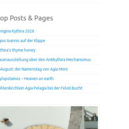
op Posts & Pages
nigiria Kythira 2026
ios Ioannis auf der Klippe
thira’s thyme honey
uerausstellung über den Antikythira Mechanismus
 August: der Namenstag von Agia Moni
lopotamos – Heaven on earth
hlenkirchlein Agia Pelagia bei der Feloti Bucht