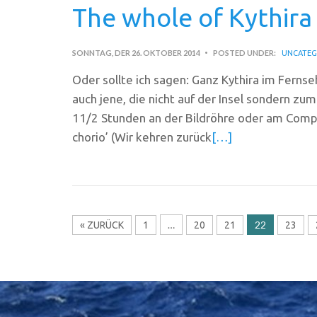
The whole of Kythira 
SONNTAG, DER 26. OKTOBER 2014
POSTED UNDER:
UNCATEG
Oder sollte ich sagen: Ganz Kythira im Fernsehe
auch jene, die nicht auf der Insel sondern zu
11/2 Stunden an der Bildröhre oder am Comput
chorio’ (Wir kehren zurück
[…]
…
22
« ZURÜCK
1
20
21
23