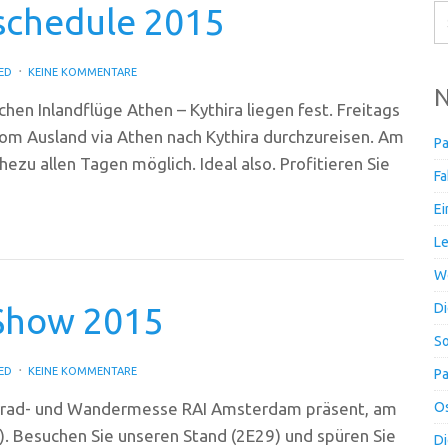
schedule 2015
ED
KEINE KOMMENTARE
N
hen Inlandflüge Athen – Kythira liegen fest. Freitags
vom Ausland via Athen nach Kythira durchzureisen. Am
Pa
ezu allen Tagen möglich. Ideal also. Profitieren Sie
Fa
Ei
Le
Wo
 Show 2015
Di
So
ED
KEINE KOMMENTARE
Pa
ahrrad- und Wandermesse RAI Amsterdam präsent, am
Os
. Besuchen Sie unseren Stand (2E29) und spüren Sie
Di