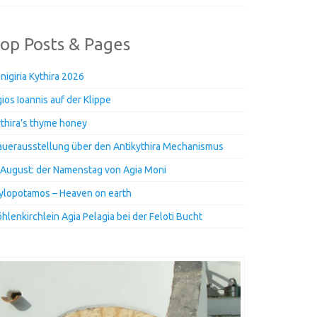
op Posts & Pages
nigiria Kythira 2026
ios Ioannis auf der Klippe
thira’s thyme honey
uerausstellung über den Antikythira Mechanismus
 August: der Namenstag von Agia Moni
lopotamos – Heaven on earth
hlenkirchlein Agia Pelagia bei der Feloti Bucht