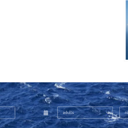
adults
r