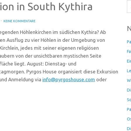
ion in South Kythira
KEINE KOMMENTARE
N
liegenden Höhlenkirchen im südlichen Kythira? Ab
en Ausflug zu vier Höhlen in der Umgebung von
Pa
Kirchlein, jedes mit seiner eigenen religiösen
Fa
zaubern von der unsichtbaren mystischen Seite
Ei
rfläche liegt. August: Dienstag- und
Le
gmorgen. Pyrgos House organisiert diese Exkursion
n und Anmeldung via
info@pyrgoshouse.com
oder
Wo
Di
So
Pa
Os
Di