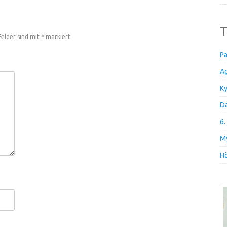
T
Felder sind mit
*
markiert
Pa
Ag
Ky
Da
6.
My
Hö