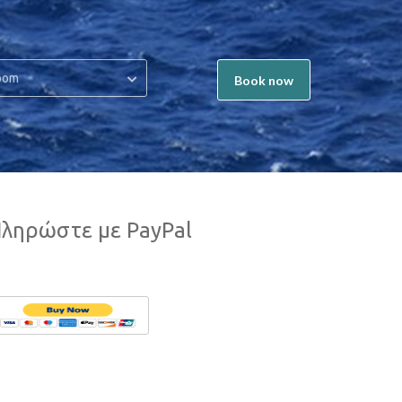
oom
Book now
ληρώστε με PayPal