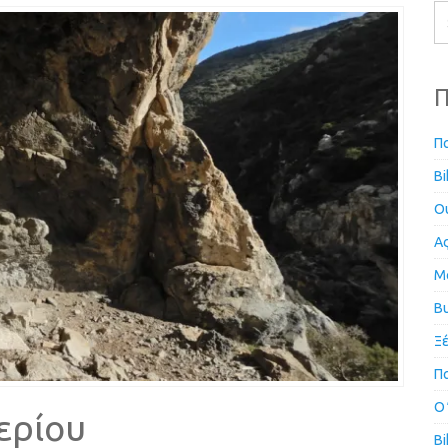
Π
Π
Bi
Ou
Α
Μ
Β
Ξ
Π
Ο
ερίου
Bi