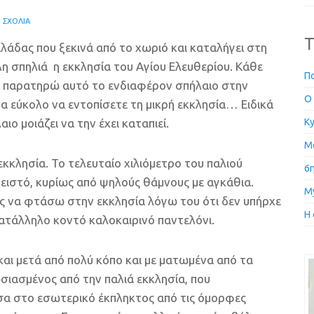
 ΣΧΌΛΙΑ
T
ιλάδας που ξεκινά από το χωριό και καταλήγει στη
λη σπηλιά η εκκλησία του Αγίου Ελευθερίου. Κάθε
Π
 παρατηρώ αυτό το ενδιαφέρον σπήλαιο στην
Ο 
τα εύκολο να εντοπίσετε τη μικρή εκκλησία… Ειδικά
ιο μοιάζει να την έχει καταπιεί.
Ky
Μ
εκκλησία. Το τελευταίο χιλιόμετρο του παλιού
6η
ειστό, κυρίως από ψηλούς θάμνους με αγκάθια.
My
ς να φτάσω στην εκκλησία λόγω του ότι δεν υπήρχε
Η
ατάλληλο κοντό καλοκαιρινό παντελόνι.
αι μετά από πολύ κόπο και με ματωμένα από τα
σιασμένος από την παλιά εκκλησία, που
σα στο εσωτερικό έκπληκτος από τις όμορφες