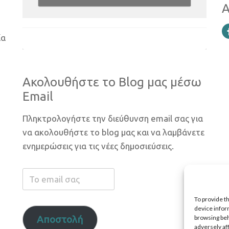
Α
ία
Ακολουθήστε το Blog μας μέσω
Email
Πληκτρολογήστε την διεύθυνση email σας για
να ακολουθήστε το blog μας και να λαμβάνετε
ενημερώσεις για τις νέες δημοσιεύσεις.
Το
email
To provide t
σας
device infor
Αποστολή
browsing beh
adversely af