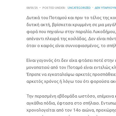
08/01/21
POSTED UNDER:
UNCATEGORIZED
ΔΕΝ ΥΠΆΡΧΟΥΝ
Δυτικά του Ποταμού και πριν το τέλος της κο
δυτική ακτή, βρίσκεται κρυμμένη σε μια μεγά
φορά που πηγαίνω στην παραλία Λυκοδήμου,
απέναντι πλευρά της κοιλάδας. Δεν είναι πάν
όταν ο καιρός είναι συννεφιασμένος, το σπήλα
Είναι γεγονός ότι δεν είχα φτάσει ποτέ στην 
μονοπατιού από τον Ποταμό είναι εντελώς κλ
Έπρεπε να εγκαταλείψω αρκετές προσπάθειε
αρκετός χρόνος ή λόγω του ότι φορούσα ακ
Την περασμένη εβδομάδα ωστόσο, επέμεινα κ
αγκάθια πόδια, έφτασα στο σπήλαιο. Εντυπω
χρονολογείται από τον 14ο αιώνα, προχώρη