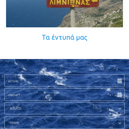
Τα έντυπά μας
adults
room