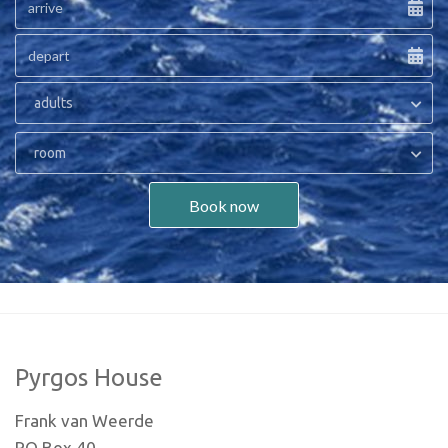
adults
room
Book now
Pyrgos House
Frank van Weerde
PO Box 40