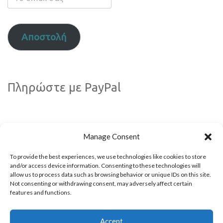
email
σας
Αποστολή
Πληρώστε με PayPal
Manage Consent
To provide the best experiences, we use technologies like cookies to store
and/or access device information. Consenting to these technologies will
allow us to process data such as browsing behavior or unique IDs on this site.
Not consenting or withdrawing consent, may adversely affect certain
Ακολουθήστε μας!
features and functions.
Accept