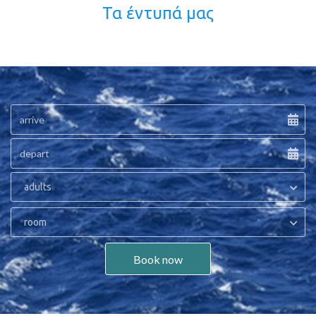
Τα έντυπά μας
adults
room
Book now