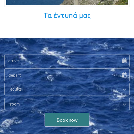
Τα έντυπά μας
adults
room
Book now