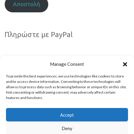
Αποστολή
Πληρώστε με PayPal
Manage Consent
To provide the best experiences, we use technologies like cookies to store
and/or access device information. Consenting to these technologies will
allow us to process data such as browsing behavior or unique IDs on this site.
Not consenting or withdrawing consent, may adversely affect certain
Ακολουθήστε μας!
features and functions.
Accept
Deny
© 2009 - 2026 All rights reserved. Powered by
Kappagram
- Developed in