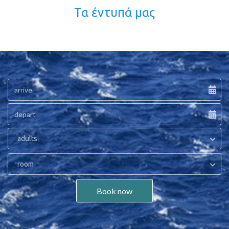
Τα έντυπά μας
adults
room
Book now