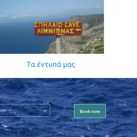
Τα έντυπά μας
oom
Book now