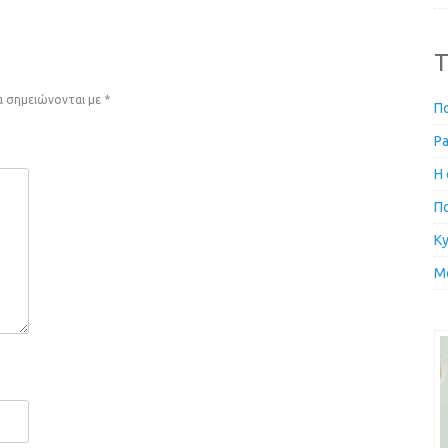
T
α σημειώνονται με
*
Π
Pa
Η
Π
Ky
Μ