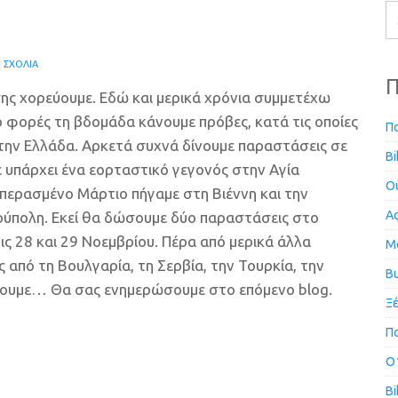
 ΣΧΌΛΙΑ
Π
σης χορεύουμε. Εδώ και μερικά χρόνια συμμετέχω
ο φορές τη βδομάδα κάνουμε πρόβες, κατά τις οποίες
Π
την Ελλάδα. Αρκετά συχνά δίνουμε παραστάσεις σε
Bi
ε υπάρχει ένα εορταστικό γεγονός στην Αγία
Ou
 περασμένο Μάρτιο πήγαμε στη Βιέννη και την
Α
ύπολη. Εκεί θα δώσουμε δύο παραστάσεις στο
 28 και 29 Νοεμβρίου. Πέρα από μερικά άλλα
Μ
από τη Βουλγαρία, τη Σερβία, την Τουρκία, την
Β
μένουμε… Θα σας ενημερώσουμε στο επόμενο blog.
Ξ
Π
Ο
Bi