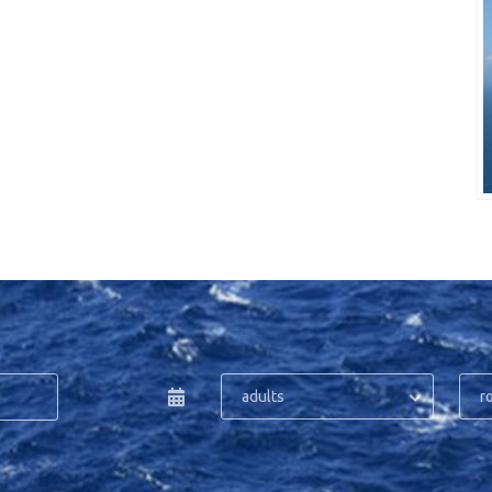
adults
r