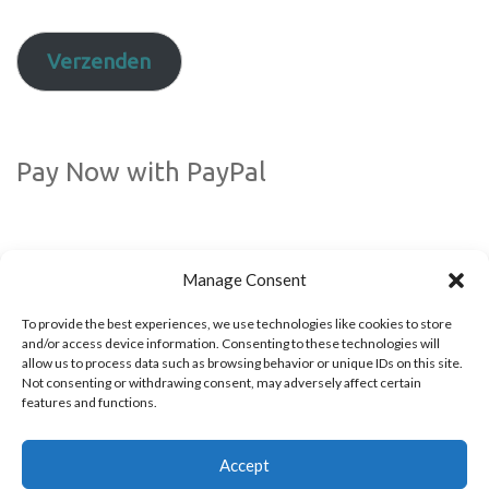
Verzenden
Pay Now with PayPal
Manage Consent
To provide the best experiences, we use technologies like cookies to store
and/or access device information. Consenting to these technologies will
allow us to process data such as browsing behavior or unique IDs on this site.
Not consenting or withdrawing consent, may adversely affect certain
Volg ons via social media!
features and functions.
Accept