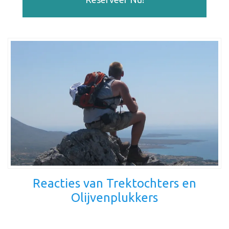
Reacties van Trektochters en
Olijvenplukkers