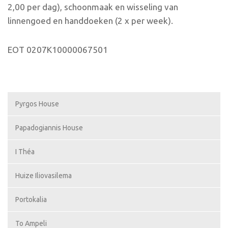
2,00 per dag), schoonmaak en wisseling van
linnengoed en handdoeken (2 x per week).
EOT 0207K10000067501
Pyrgos House
Papadogiannis House
I Théa
Huize Iliovasilema
Portokalia
To Ampeli