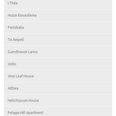
I Théa
Huize Iliovasilema
Portokalia
To Ampeli
Guesthouse Lanos
Volto
Vine Leaf House
Althea
Helichrysum House
Pelagia Hill Apartment