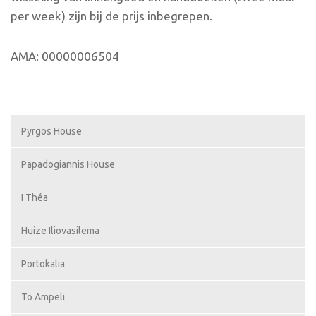
per week) zijn bij de prijs inbegrepen.
AMA: 00000006504
Pyrgos House
Papadogiannis House
I Théa
Huize Iliovasilema
Portokalia
To Ampeli