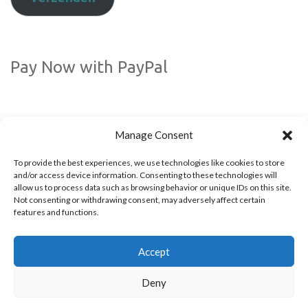
Pay Now with PayPal
Manage Consent
To provide the best experiences, we use technologies like cookies to store
and/or access device information. Consenting to these technologies will
allow us to process data such as browsing behavior or unique IDs on this site.
Not consenting or withdrawing consent, may adversely affect certain
Volg ons via social media!
features and functions.
Accept
Deny
© 2009 - 2026 All rights reserved. Powered by
Kappagram
- Developed in
Kythera
Greece