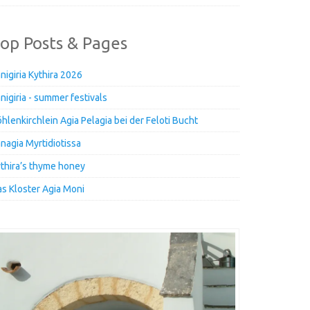
op Posts & Pages
nigiria Kythira 2026
nigiria - summer festivals
hlenkirchlein Agia Pelagia bei der Feloti Bucht
nagia Myrtidiotissa
thira’s thyme honey
s Kloster Agia Moni