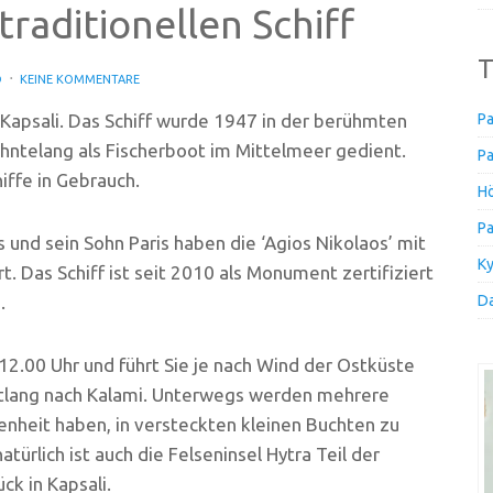
raditionellen Schiff
T
D
KEINE KOMMENTARE
 Kapsali. Das Schiff wurde 1947 in der berühmten
Pa
ehntelang als Fischerboot im Mittelmeer gedient.
Pa
iffe in Gebrauch.
Hö
Pa
 und sein Sohn Paris haben die ‘Agios Nikolaos’ mit
Ky
rt. Das Schiff ist seit 2010 als Monument zertifiziert
.
Da
 12.00 Uhr und führt Sie je nach Wind der Ostküste
ntlang nach Kalami. Unterwegs werden mehrere
enheit haben, in versteckten kleinen Buchten zu
ürlich ist auch die Felseninsel Hytra Teil der
ck in Kapsali.