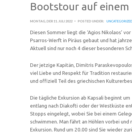
Bootstour auf einem t
MONTAG, DER 11. JULI 2022
POSTED UNDER:
UNCATEGORIZE
Diesen Sommer liegt die ‘Agios Nikolaos’ vor
Psarros-Werft in Piräus gebaut und hat jahrz
Aktuell sind nur noch 4 dieser besonderen Sch
Der jetzige Kapitän, Dimitris Paraskevopoulos
viel Liebe und Respekt für Tradition restaurie
und offiziell Teil des griechischen Kulturerbes
Die tägliche Exkursion ab Kapsali beginnt um
entlang nach Diakofti oder der Westküste e
Stopps eingelegt, wobei Sie bei einem Geleg
schwimmen. Man fährt an Höhlen vorbei und nat
Exkursion. Rund um 20.00 sind Sie wieder zurü