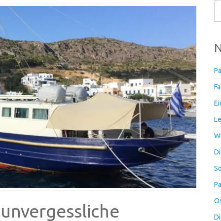
N
Pa
Fa
Ei
Le
Wo
Di
So
Pa
Os
 unvergessliche
Di