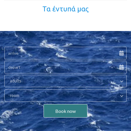
Τα έντυπά μας
adults
room
Book now