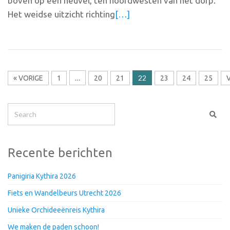
boven op een heuvel, ten noordwesten van het dorp.
Het weidse uitzicht richting
[…]
…
22
« VORIGE
1
20
21
23
24
25
Recente berichten
Panigiria Kythira 2026
Fiets en Wandelbeurs Utrecht 2026
Unieke Orchideeënreis Kythira
We maken de paden schoon!