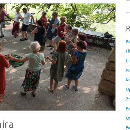
R
Pa
Fi
Un
W
Ko
Op
Zo
Pa
Os
ira
Fi