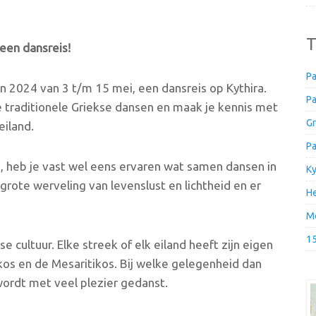
T
 een dansreis!
Pa
in 2024 van 3 t/m 15 mei, een dansreis op Kythira.
Pa
e traditionele Griekse dansen en maak je kennis met
Gr
eiland.
Pa
a, heb je vast wel eens ervaren wat samen dansen in
Ky
 grote werveling van levenslust en lichtheid en er
He
Me
1
se cultuur. Elke streek of elk eiland heeft zijn eigen
ikos en de Mesaritikos. Bij welke gelegenheid dan
 wordt met veel plezier gedanst.