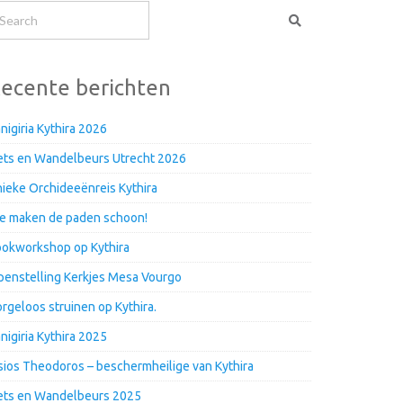
ecente berichten
nigiria Kythira 2026
ets en Wandelbeurs Utrecht 2026
ieke Orchideeënreis Kythira
e maken de paden schoon!
okworkshop op Kythira
enstelling Kerkjes Mesa Vourgo
rgeloos struinen op Kythira.
nigiria Kythira 2025
ios Theodoros – beschermheilige van Kythira
ets en Wandelbeurs 2025