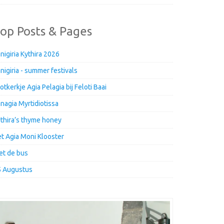
op Posts & Pages
nigiria Kythira 2026
nigiria - summer festivals
otkerkje Agia Pelagia bij Feloti Baai
nagia Myrtidiotissa
thira’s thyme honey
t Agia Moni Klooster
t de bus
5 Augustus