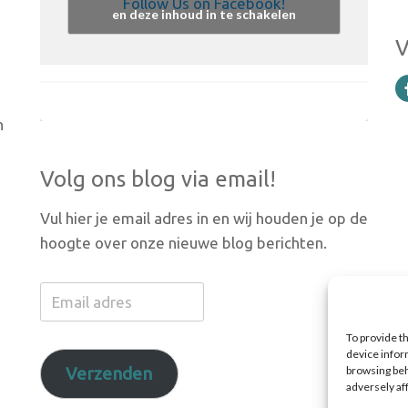
Follow Us on Facebook!
en deze inhoud in te schakelen
V
n
Volg ons blog via email!
Vul hier je email adres in en wij houden je op de
hoogte over onze nieuwe blog berichten.
Email
adres
To provide t
device infor
Verzenden
browsing beh
adversely af