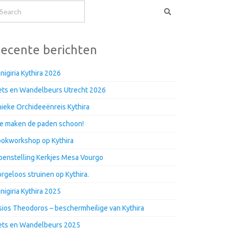
ecente berichten
nigiria Kythira 2026
ets en Wandelbeurs Utrecht 2026
ieke Orchideeënreis Kythira
e maken de paden schoon!
okworkshop op Kythira
enstelling Kerkjes Mesa Vourgo
rgeloos struinen op Kythira.
nigiria Kythira 2025
ios Theodoros – beschermheilige van Kythira
ets en Wandelbeurs 2025