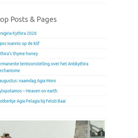
op Posts & Pages
nigiria Kythira 2026
ios Ioannis op de klif
thira’s thyme honey
rmanente tentoonstelling over het Antikythira
echanisme
augustus: naamdag Agia Moni
lopotamos – Heaven on earth
otkerkje Agia Pelagia bij Feloti Baai