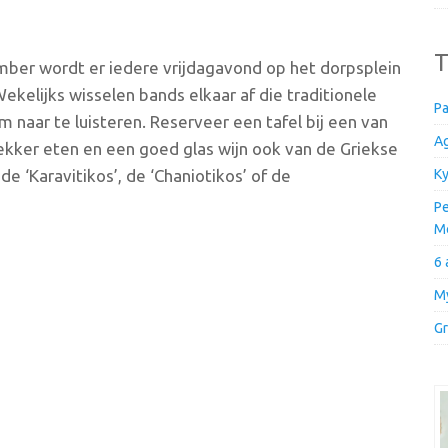
T
ember wordt er iedere vrijdagavond op het dorpsplein
kelijks wisselen bands elkaar af die traditionele
Pa
 naar te luisteren. Reserveer een tafel bij een van
Ag
lekker eten en een goed glas wijn ook van de Griekse
 ‘Karavitikos’, de ‘Chaniotikos’ of de
Ky
Pe
M
6 
My
Gr