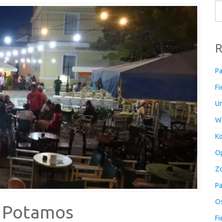
R
Pa
Fi
Un
W
Ko
Op
Zo
Pa
Os
n Potamos
Fi