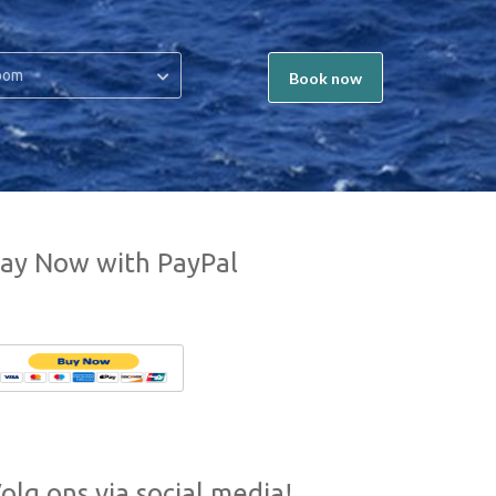
oom
Book now
ay Now with PayPal
olg ons via social media!