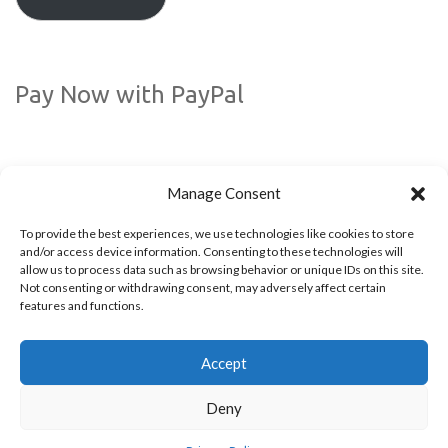
Pay Now with PayPal
Manage Consent
To provide the best experiences, we use technologies like cookies to store
and/or access device information. Consenting to these technologies will
allow us to process data such as browsing behavior or unique IDs on this site.
Not consenting or withdrawing consent, may adversely affect certain
Volg ons via social media!
features and functions.
Accept
Deny
© 2009 - 2026 All rights reserved. Powered by
Kappagram
- Developed in
Kythera
Greece