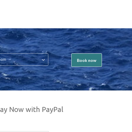
oom
Book now
ay Now with PayPal