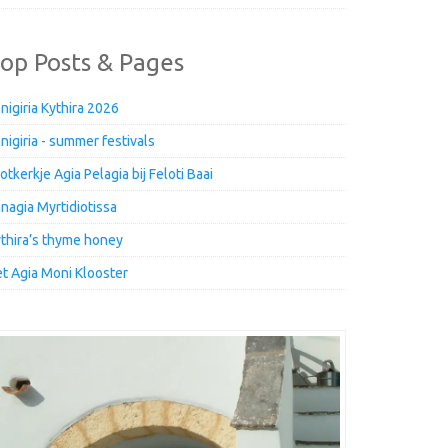
op Posts & Pages
nigiria Kythira 2026
nigiria - summer festivals
otkerkje Agia Pelagia bij Feloti Baai
nagia Myrtidiotissa
thira’s thyme honey
t Agia Moni Klooster