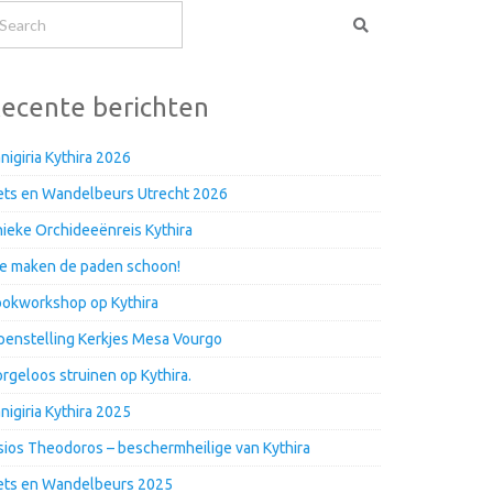
ecente berichten
nigiria Kythira 2026
ets en Wandelbeurs Utrecht 2026
ieke Orchideeënreis Kythira
e maken de paden schoon!
okworkshop op Kythira
enstelling Kerkjes Mesa Vourgo
rgeloos struinen op Kythira.
nigiria Kythira 2025
ios Theodoros – beschermheilige van Kythira
ets en Wandelbeurs 2025