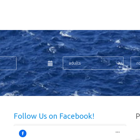
adults
r
Follow Us on Facebook!
P