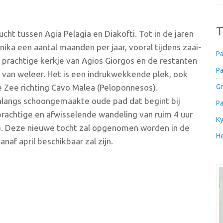
T
cht tussen Agia Pelagia en Diakofti. Tot in de jaren
nika een aantal maanden per jaar, vooral tijdens zaai-
Pa
t prachtige kerkje van Agios Giorgos en de restanten
Pa
 van weleer. Het is een indrukwekkende plek, ook
 Zee richting Cavo Malea (Peloponnesos).
Gr
t onlangs schoongemaakte oude pad dat begint bij
Pa
 prachtige en afwisselende wandeling van ruim 4 uur
Ky
a). Deze nieuwe tocht zal opgenomen worden in de
He
naf april beschikbaar zal zijn.