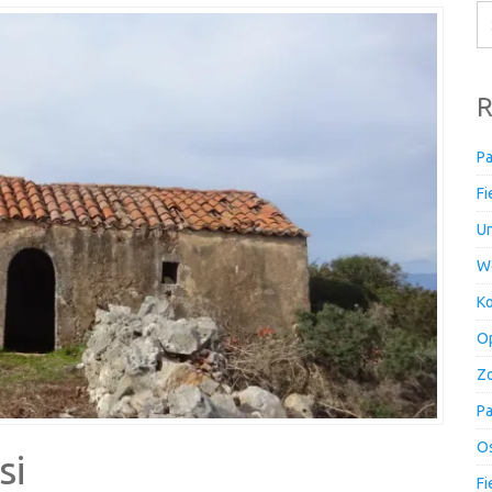
R
Pa
Fi
Un
W
Ko
Op
Zo
Pa
Os
si
Fi